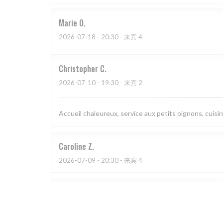
Marie
O
2026-07-18
- 20:30 - 来宾 4
Christopher
C
2026-07-10
- 19:30 - 来宾 2
Accueil chaleureux, service aux petits oignons, cuisi
Caroline
Z
2026-07-09
- 20:30 - 来宾 4
Salome
G
2026-07-04
- 20:00 - 来宾 4