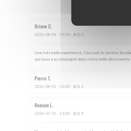
我
Oriane
C
2026-08-04
- 19:30 - 来宾 2
Une très belle expérience . L’accueil, le service, les 
qui nous a accompagné dans cette belle découverte 
Pierre
T
2026-08-01
- 12:00 - 来宾 2
Romain
L
2026-07-31
- 13:00 - 来宾 9