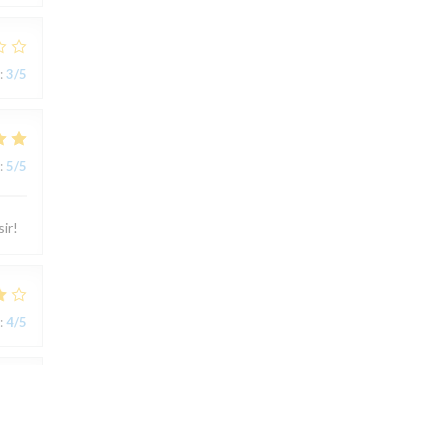
:
3
/5
:
5
/5
ir!
:
4
/5
:
5
/5