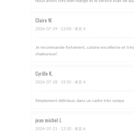
Nous avons très bien mangé et le service était de qual
Claire
W
2026-07-29
- 12:00 - 来宾 4
Je recommande fortement, cuisine excellente et très 
chaleureux!
Cyrille
K
2026-07-28
- 19:30 - 来宾 4
Simplement délicieux, dans un cadre très sympa
jean michel
J
2026-07-21
- 12:30 - 来宾 6