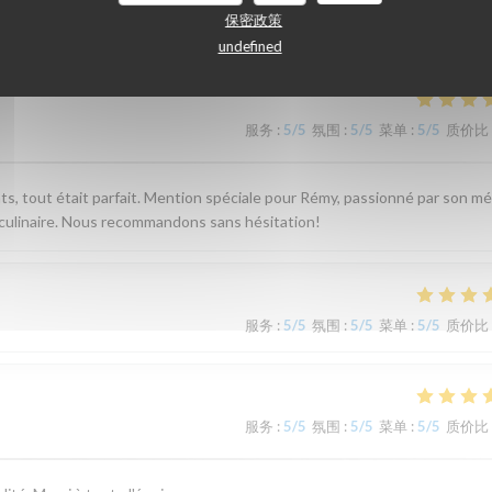
们的顾客评分
保密政策
undefined
服务
:
5
/5
氛围
:
5
/5
菜单
:
5
/5
质价比
plats, tout était parfait. Mention spéciale pour Rémy, passionné par son mé
culinaire. Nous recommandons sans hésitation!
服务
:
5
/5
氛围
:
5
/5
菜单
:
5
/5
质价比
服务
:
5
/5
氛围
:
5
/5
菜单
:
5
/5
质价比