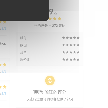
4.9
/5
平均评分 —
272 评论
:
5
/5
服务
tier,
氛围
菜单
质价比
:
5
/5
100% 验证的评分
:
5
/5
仅进行过预订的顾客提供了评分