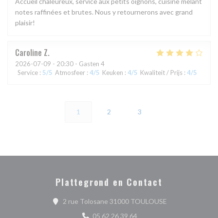
Accueil chaleureux, service aux petits oignons, cuisine mêlant
notes raffinées et brutes. Nous y retournerons avec grand
plaisir!
Caroline
Z
2026-07-09
- 20:30 - Gasten 4
Service
:
5
/5
Atmosfeer
:
4
/5
Keuken
:
4
/5
Kwaliteit / Prijs
:
4
/5
1
2
3
Plattegrond en Contact
((opent in een n
2 rue Tolosane 31000 TOULOUSE
05 62 26 39 64