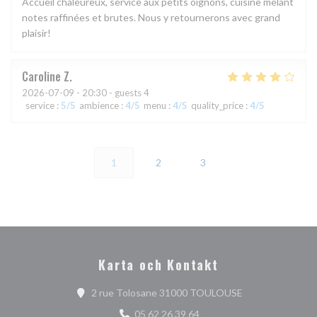
Accueil chaleureux, service aux petits oignons, cuisine mêlant
notes raffinées et brutes. Nous y retournerons avec grand
plaisir!
Caroline
Z
2026-07-09
- 20:30 - guests 4
service
:
5
/5
ambience
:
4
/5
menu
:
4
/5
quality_price
:
4
/5
1
2
3
Karta och Kontakt
((öppnas i ett nyt
2 rue Tolosane 31000 TOULOUSE
05 62 26 39 64