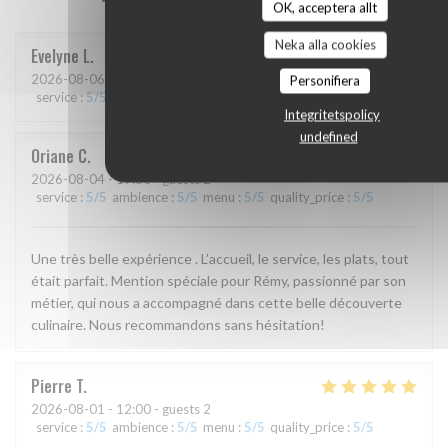
OK, acceptera allt
Neka alla cookies
Evelyne
L
2026-08-06
- 12:30 - guests 2
Personifiera
service
:
5
/5
ambience
:
5
/5
menu
:
5
/5
quality_price
:
5
/5
Integritetspolicy
undefined
Oriane
C
2026-08-04
- 19:30 - guests 2
service
:
5
/5
ambience
:
5
/5
menu
:
5
/5
quality_price
:
5
/5
Une très belle expérience . L’accueil, le service, les plats, tout
était parfait. Mention spéciale pour Rémy, passionné par son
métier, qui nous a accompagné dans cette belle découverte
culinaire. Nous recommandons sans hésitation!
Pierre
T
2026-08-01
- 12:00 - guests 2
service
:
5
/5
ambience
:
5
/5
menu
:
5
/5
quality_price
:
5
/5