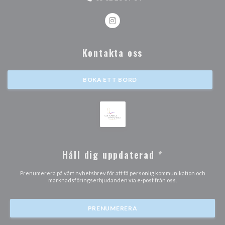
Instagram ((öppnas i ett nytt föns
Kontakta oss
BOKA ETT BORD
Håll dig uppdaterad
*
Prenumerera på vårt nyhetsbrev för att få personlig kommunikation och
marknadsföringserbjudanden via e-post från oss.
PRENUMERERA