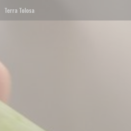
Cookie- hanteringspanel
Terra Tolosa