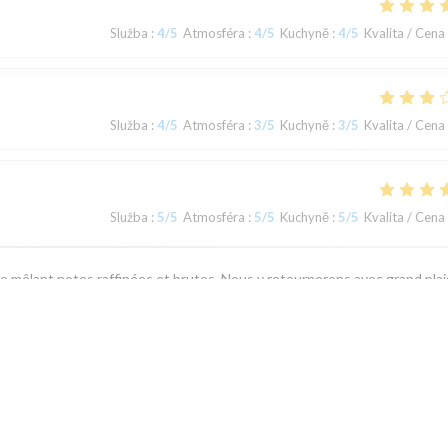
Služba
:
4
/5
Atmosféra
:
4
/5
Kuchyně
:
4
/5
Kvalita / Cena
Služba
:
4
/5
Atmosféra
:
3
/5
Kuchyně
:
3
/5
Kvalita / Cena
Služba
:
5
/5
Atmosféra
:
5
/5
Kuchyně
:
5
/5
Kvalita / Cena
ne mêlant notes raffinées et brutes. Nous y retournerons avec grand plais
Služba
:
5
/5
Atmosféra
:
4
/5
Kuchyně
:
4
/5
Kvalita / Cena