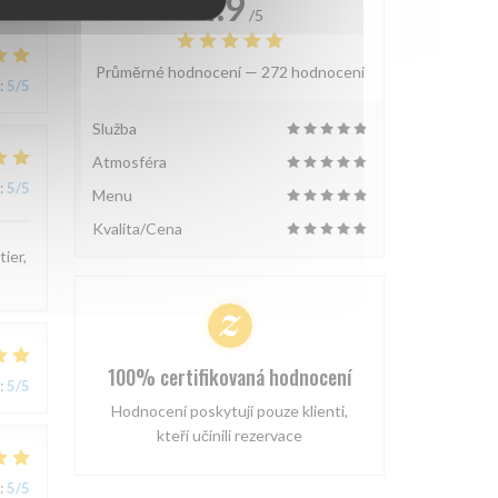
4.9
/5
Průměrné hodnocení —
272 hodnoceni
:
5
/5
Služba
Atmosféra
:
5
/5
Menu
Kvalita/Cena
tier,
100% certifikovaná hodnocení
:
5
/5
Hodnocení poskytují pouze klienti,
kteří učinili rezervace
:
5
/5