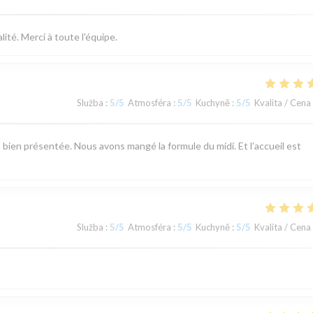
ité. Merci à toute l'équipe.
Služba
:
5
/5
Atmosféra
:
5
/5
Kuchyně
:
5
/5
Kvalita / Cena
bien présentée. Nous avons mangé la formule du midi. Et l’accueil est
Služba
:
5
/5
Atmosféra
:
5
/5
Kuchyně
:
5
/5
Kvalita / Cena