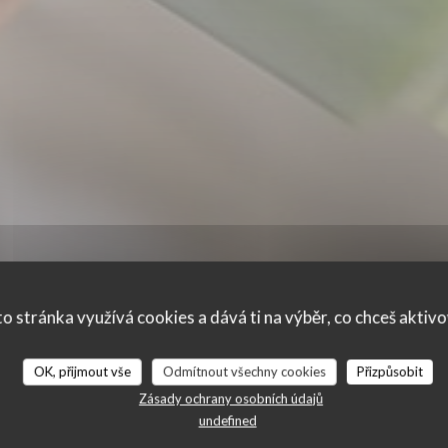
o stránka využívá cookies a dává ti na výběr, co chceš aktiv
OK, přijmout vše
Odmítnout všechny cookies
Přizpůsobit
ní našich zákazníků
Zásady ochrany osobních údajů
undefined