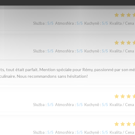
Služba
:
5
/5
Atmosféra
:
5
/5
Kuchyně
:
5
/5
Kvalita / Cena
Služba
:
5
/5
Atmosféra
:
5
/5
Kuchyně
:
5
/5
Kvalita / Cena
plats, tout était parfait. Mention spéciale pour Rémy, passionné par son mé
culinaire. Nous recommandons sans hésitation!
Služba
:
5
/5
Atmosféra
:
5
/5
Kuchyně
:
5
/5
Kvalita / Cena
Služba
:
5
/5
Atmosféra
:
5
/5
Kuchyně
:
5
/5
Kvalita / Cena