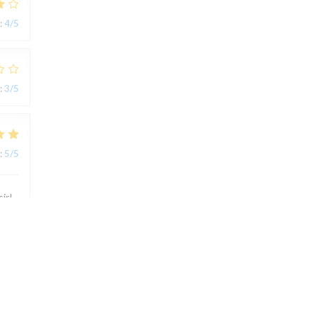
:
4
/5
:
3
/5
:
5
/5
ir!
:
4
/5