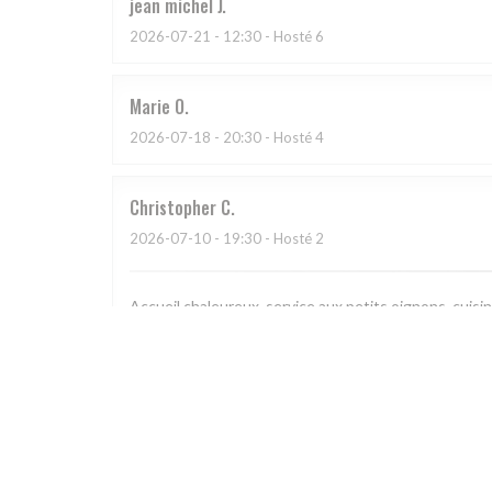
jean michel
J
2026-07-21
- 12:30 - Hosté 6
Marie
O
2026-07-18
- 20:30 - Hosté 4
Christopher
C
2026-07-10
- 19:30 - Hosté 2
Accueil chaleureux, service aux petits oignons, cuisi
Caroline
Z
2026-07-09
- 20:30 - Hosté 4